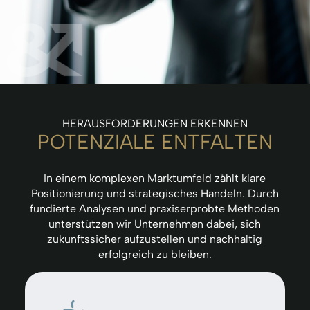
UNTER­NEHMENS­
HERAUSFORDERUNGEN ERKENNEN
POTENZIALE ENTFALTEN
BERATUNG
In einem komplexen Marktumfeld zählt klare
Analysieren, hinterfragen und gestalten.
Positionierung und strategisches Handeln. Durch
Mit einem frischen Blick von außen
fundierte Analysen und praxiserprobte Methoden
machen wir Entwicklungspotenziale
unterstützen wir Unternehmen dabei, sich
sichtbar und helfen, sie hervorzubringen.
zukunftssicher aufzustellen und nachhaltig
erfolgreich zu bleiben.