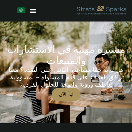
مسيرة مهنية في الاستشارات
والمبيعات
هل تريد حقًا مساعدة الناس على التقدم؟ معنا
ترافق العملاء على قدم المساواة – بمسؤولية،
تعاطف ورؤية واضحة للحلول الفردية.
ابدأ الآن